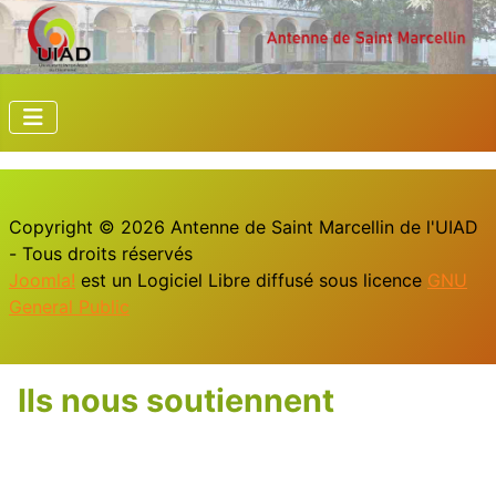
Copyright © 2026 Antenne de Saint Marcellin de l'UIAD
- Tous droits réservés
Joomla!
est un Logiciel Libre diffusé sous licence
GNU
General Public
Ils nous soutiennent